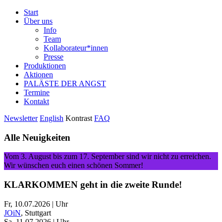
Start
Über uns
Info
Team
Kollaborateur*innen
Presse
Produktionen
Aktionen
PALÄSTE DER ANGST
Termine
Kontakt
Newsletter
English
Kontrast
FAQ
Alle Neuigkeiten
Vom 3. August bis zum 17. September sind wir nicht zu erreichen.
Wir wünschen euch einen schönen Sommer!
KLARKOMMEN geht in die zweite Runde!
Fr, 10.07.2026 | Uhr
JOiN
, Stuttgart
Sa, 11.07.2026 | Uhr