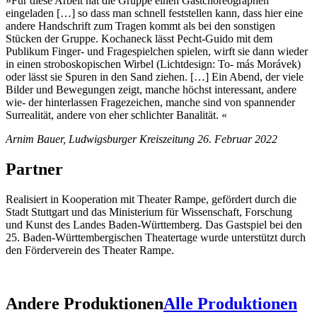
»Für diese Arbeit hat die Gruppe einen Gastchoreographen
eingeladen […] so dass man schnell feststellen kann, dass hier eine
andere Handschrift zum Tragen kommt als bei den sonstigen
Stücken der Gruppe. Kochaneck lässt Pecht-Guido mit dem
Publikum Finger- und Fragespielchen spielen, wirft sie dann wieder
in einen stroboskopischen Wirbel (Lichtdesign: To- más Morávek)
oder lässt sie Spuren in den Sand ziehen. […] Ein Abend, der viele
Bilder und Bewegungen zeigt, manche höchst interessant, andere
wie- der hinterlassen Fragezeichen, manche sind von spannender
Surrealität, andere von eher schlichter Banalität. «
Arnim Bauer, Ludwigsburger Kreiszeitung 26. Februar 2022
Partner
Realisiert in Kooperation mit Theater Rampe, gefördert durch die
Stadt Stuttgart und das Ministerium für Wissenschaft, Forschung
und Kunst des Landes Baden-Württemberg. Das Gastspiel bei den
25. Baden-Württembergischen Theatertage wurde unterstützt durch
den Förderverein des Theater Rampe.
Andere Produktionen
Alle Produktionen