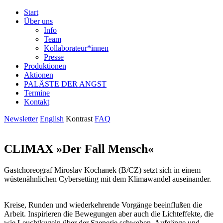
Start
Über uns
Info
Team
Kollaborateur*innen
Presse
Produktionen
Aktionen
PALÄSTE DER ANGST
Termine
Kontakt
Newsletter
English
Kontrast
FAQ
CLIMAX
»Der Fall Mensch«
Gastchoreograf Miroslav Kochanek (B/CZ) setzt sich in einem
wüstenähnlichen Cybersetting mit dem Klimawandel auseinander.
Kreise, Runden und wiederkehrende Vorgänge beeinflußen die
Arbeit. Inspirieren die Bewegungen aber auch die Lichteffekte, die
wie Leuchtkugeln über der Szenerie schweben. Aufgänge und